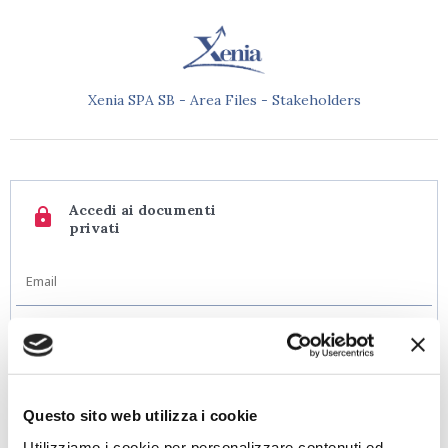
Xenia SPA SB - Area Files - Stakeholders
Accedi ai documenti
lock
privati
Hai dimenticato la password?
Questo sito web utilizza i cookie
Accedi
Utilizziamo i cookie per personalizzare contenuti ed