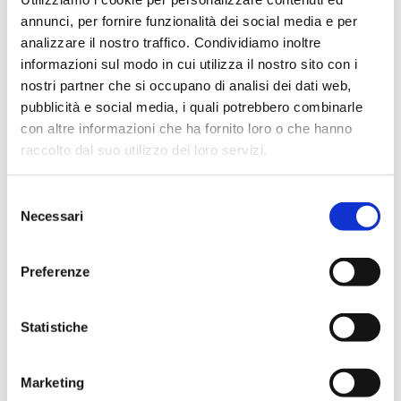
annunci, per fornire funzionalità dei social media e per
NON SEI REGISTRATO?
analizzare il nostro traffico. Condividiamo inoltre
RICHIEDI ACCOUNT
informazioni sul modo in cui utilizza il nostro sito con i
nostri partner che si occupano di analisi dei dati web,
pubblicità e social media, i quali potrebbero combinarle
con altre informazioni che ha fornito loro o che hanno
Filtra per tipo di file
raccolto dal suo utilizzo dei loro servizi.
Tutte le categorie
Bilancio
Selezione
Necessari
del
Relazioni
consenso
Documenti
Preferenze
Academy Papers
Statistiche
Protocollo Accommodation Sicura_Covid-19
Company Profile
Marketing
Press Release