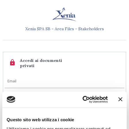
Xenia SPA SB - Area Files - Stakeholders
Accedi ai documenti
lock
privati
Hai dimenticato la password?
Questo sito web utilizza i cookie
Accedi
Utilizziamo i cookie per personalizzare contenuti ed