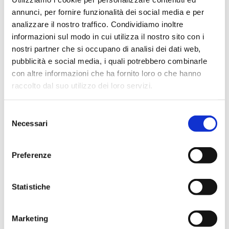
annunci, per fornire funzionalità dei social media e per
NON SEI REGISTRATO?
analizzare il nostro traffico. Condividiamo inoltre
RICHIEDI ACCOUNT
informazioni sul modo in cui utilizza il nostro sito con i
nostri partner che si occupano di analisi dei dati web,
pubblicità e social media, i quali potrebbero combinarle
con altre informazioni che ha fornito loro o che hanno
Filtra per tipo di file
raccolto dal suo utilizzo dei loro servizi.
Tutte le categorie
Bilancio
Selezione
Necessari
del
Relazioni
consenso
Documenti
Preferenze
Academy Papers
Statistiche
Protocollo Accommodation Sicura_Covid-19
Company Profile
Marketing
Press Release