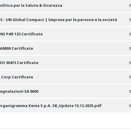
olitica per la Salute & Sicurezza
I
S - UN Global Compact | Imprese per le persone e la società
I
NI PdR 125 Certificate
I
A8000 Certificate
I
SO 30415 Certificate
I
 Corp Certificate
I
egnalazioni SA 8000
I
rganigramma Xenia S.p.A. SB_Update 15.12.2025.pdf
I