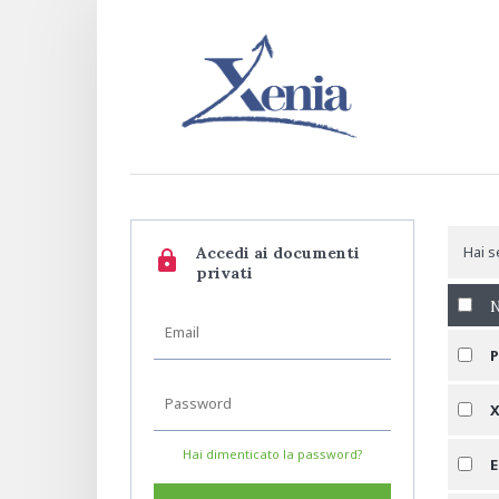
Hai s
Accedi ai documenti
lock
privati
N
P
X
Hai dimenticato la password?
E