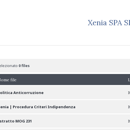
Xenia SPA SB
elezionato
0
files
ome file
L
olitica Anticorruzione
I
enia | Procedura Criteri Indipendenza
I
stratto MOG 231
I